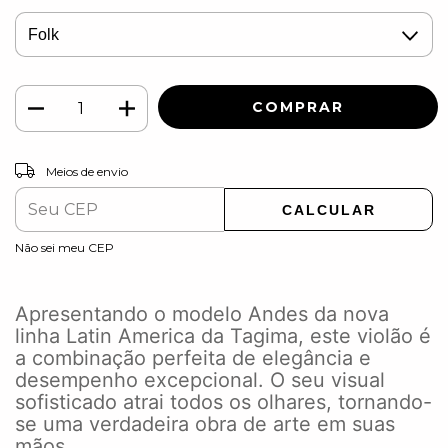
ALTERAR CEP
Entregas para o CEP:
Meios de envio
CALCULAR
Não sei meu CEP
Apresentando o modelo Andes da nova
linha Latin America da Tagima, este violão é
a combinação perfeita de elegância e
desempenho excepcional. O seu visual
sofisticado atrai todos os olhares, tornando-
se uma verdadeira obra de arte em suas
mãos.