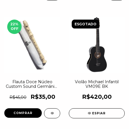
22
%
ESGOTADO
OFF
Flauta Doce Núcleo
Violão Michael Infantil
Custom Sound Germânica
VM09E BK
Creme CFL1
R$35,00
R$420,00
R$45,00
ESPIAR