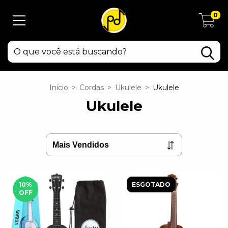
0
Início
>
Cordas
>
Ukulele
>
Ukulele
Ukulele
10
%
ESGOTADO
OFF