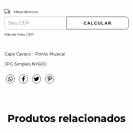
ALTERAR CEP
Entregas para o CEP:
Meios de envio
CALCULAR
Não sei meu CEP
Capa Cavaco - Ponto Musical
JPG Simples NY600
Produtos relacionados